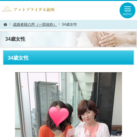
合理的で結果が出やすい婚活スタイル。銀座・有楽町の結婚相談所なら当相談所へ
銀座・有楽町の結婚相談所なら、一緒に考え必ず解決の糸口を見つけるアットブラ
成婚者様の声（一部抜粋）
成婚者様の声（一部抜粋）
34歳女性
34歳女性
ホーム
ホーム
34歳女性
34歳女性