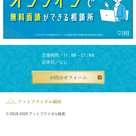
11:00～21:00
営業時間／
定休日／
なし
お問合せフ
© 2018-2026
アットブライダル銀座