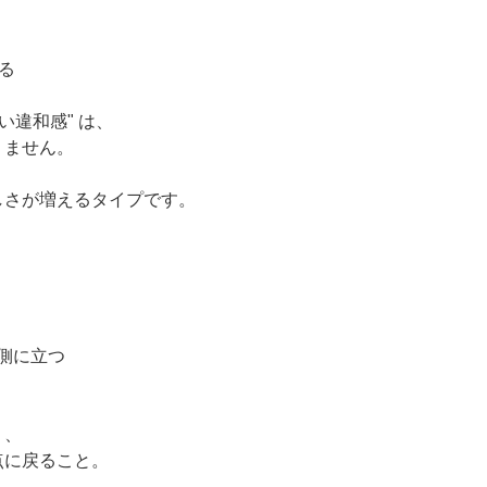
る
い違和感" は、
りません。
しさが増えるタイプです。
"側に立つ
く、
点に戻ること。