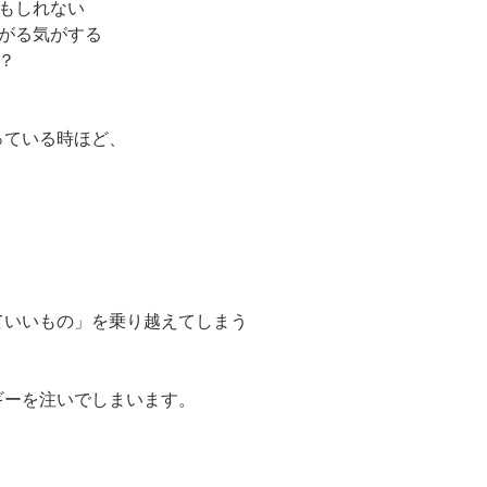
かもしれない
下がる気がする
？
っている時ほど、
。
ていいもの」を乗り越えてしまう
、
ギーを注いでしまいます。