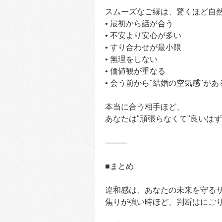
スムーズなご縁は、驚くほど自
• 最初から話が合う
• 不安より安心が多い
• すり合わせが最小限
• 無理をしない
• 価値観が重なる
• 会う前から"結婚の空気感"があ
本当に合う相手ほど、
あなたは"頑張らなくて"良いは
⸻
■まとめ
違和感は、あなたの未来を守る
焦りが強い時ほど、判断はにご