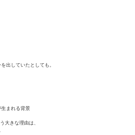
ンを出していたとしても。
が生まれる背景
まう大きな理由は、
。