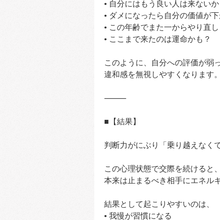
• 自分にはもう良い人は来ない
• ダメになったら自分の価値が
• この年齢でまた一からやり直し
• ここまで来たのは運命かも？
このように、自分への評価が弱
違和感を無視しやすくなります
⸻
■【結果】
判断力がにぶり「乗り越えなく
この心理状態で交際を続けると
本来は止まるべき相手にエネル
結果として起こりやすいのは、
• 我慢が習慣になる