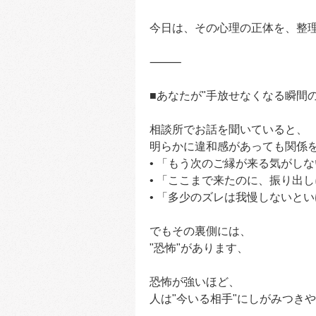
今日は、その心理の正体を、整
⸻
■あなたが"手放せなくなる瞬間の
相談所でお話を聞いていると、
明らかに違和感があっても関係
• 「もう次のご縁が来る気がし
• 「ここまで来たのに、振り出
• 「多少のズレは我慢しないと
でもその裏側には、
"恐怖"があります、
恐怖が強いほど、
人は"今いる相手"にしがみつき