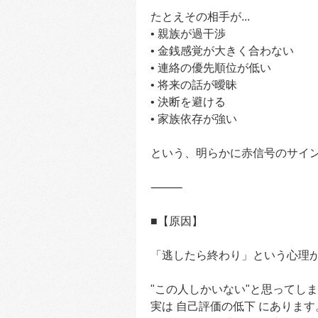
たとえその相手が...
• 親族が過干渉
• 金銭感覚が大きく合わない
• 連絡の優先順位が低い
• 将来の話が曖昧
• 決断を避ける
• 家族依存が強い
という、明らかに赤信号のサイ
⸻
■【原因】
「逃したら終わり」という心理
"この人しかいない"と思ってし
実は 自己評価の低下 にあります